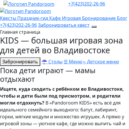
+7(423)202-26-96
Квесты
Праздник-гид
Кафе
Игровая
Бронирование
Блог
+7(423)202-26-96
Забронироватье квест
Главная страница
KIDS — большая игровая зона
для детей во Владивостоке
Забронировать
☂ Столы
☰ Меню
▹ Детское меню
Пока дети играют — мамы
отдыхают
Ищете, куда сходить с ребёнком во Владивостоке,
чтобы и дети были под присмотром, и родители
могли отдохнуть?
В «Pandoroom KIDS» есть всё для
идеального семейного выходного: батут, лабиринт,
горки, мягкие модули и множество игрушек. А прямо у
игровой зоны — уютное кафе, где можно выпить чай и