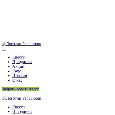
Квесты
Праздники
Акции
Кафе
Игровая
О нас
Забронировать квест
423 202 26 96
Квесты
Праздники