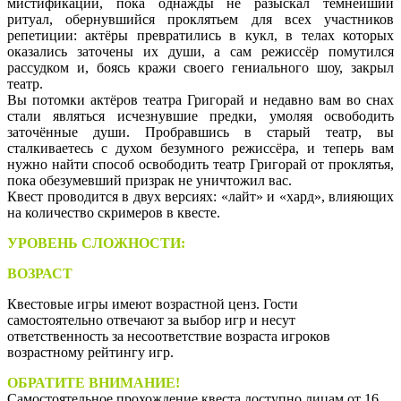
мистификации, пока однажды не разыскал темнейший
ритуал, обернувшийся проклятьем для всех участников
репетиции: актёры превратились в кукл, в телах которых
оказались заточены их души, а сам режиссёр помутился
рассудком и, боясь кражи своего гениального шоу, закрыл
театр.
Вы потомки актёров театра Григорай и недавно вам во снах
стали являться исчезнувшие предки, умоляя освободить
заточённые души. Пробравшись в старый театр, вы
сталкиваетесь с духом безумного режиссёра, и теперь вам
нужно найти способ освободить театр Григорай от проклятья,
пока обезумевший призрак не уничтожил вас.
Квест проводится в двух версиях: «лайт» и «хард», влияющих
на количество скримеров в квесте.
УРОВЕНЬ СЛОЖНОСТИ:
очень высокий
ВОЗРАСТ
Квестовые игры имеют возрастной ценз. Гости
самостоятельно отвечают за выбор игр и несут
ответственность за несоответствие возраста игроков
возрастному рейтингу игр.
ОБРАТИТЕ ВНИМАНИЕ!
Самостоятельное прохождение квеста доступно лицам от 16