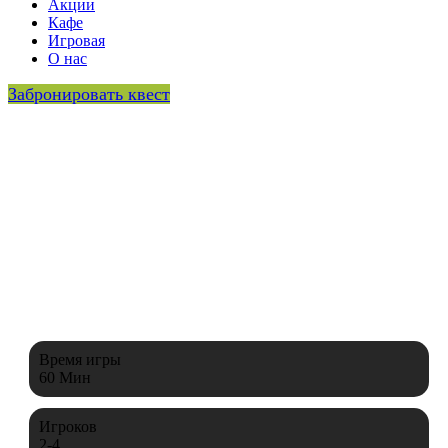
Акции
Кафе
Игровая
О нас
Забронировать квест
423 202 26 96
Время игры
60 Мин
Игроков
2-4