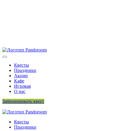
Квесты
Праздники
Акции
Кафе
Игровая
О нас
Забронировать квест
423 202 26 96
Квесты
Праздники