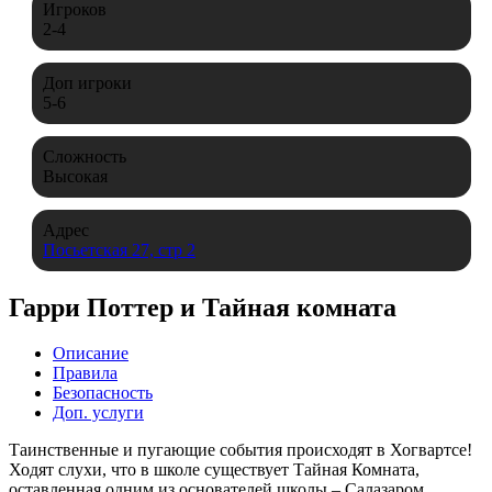
Игроков
2-4
Доп игроки
5-6
Сложность
Высокая
Адрес
Посьетская 27, стр 2
Гарри Поттер и Тайная комната
Описание
Правила
Безопасность
Доп. услуги
Таинственные и пугающие события происходят в Хогвартсе!
Ходят слухи, что в школе существует Тайная Комната,
оставленная одним из основателей школы
–
Салазаром