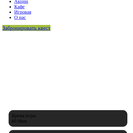
Акции
Кафе
Игровая
О нас
Забронировать квест
423 202 26 96
Время игры
60 Мин