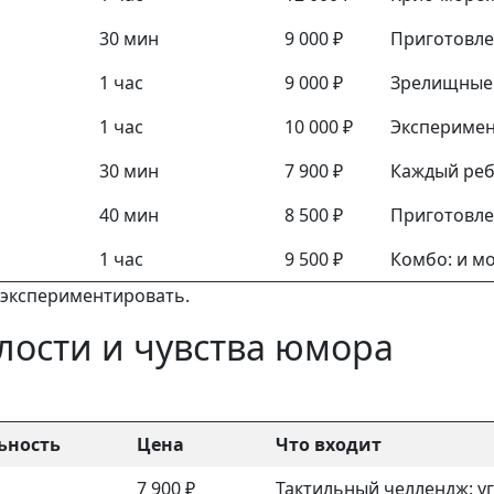
30 мин
9 000 ₽
Приготовле
1 час
9 000 ₽
Зрелищные 
1 час
10 000 ₽
Эксперимен
30 мин
7 900 ₽
Каждый реб
40 мин
8 500 ₽
Приготовле
1 час
9 500 ₽
Комбо: и мо
и экспериментировать.
ости и чувства юмора
ьность
Цена
Что входит
7 900 ₽
Тактильный челлендж: уг