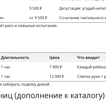
9 500 ₽
Дегустация: угадай нап
ин
от 9 500 ₽
Сочетание тактильного 
бят риск и смешные испытания.
Длительность
Цена
Что входит
1 час
7 900 ₽
Каждый ребёно
1 час
12 000 ₽
Слепок руки + 
 и забирать поделку домой.
иц (дополнение к каталогу)