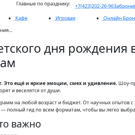
Главные по празднику:
+7(423)202-26-96
Заброни
Кафе
Игровая
Онлайн Брон
ия...
тского дня рождения в
там
т. Это ещё и яркие эмоции, смех и удивление.
Шоу-пр
рят и веселятся от души.
амм на любой возраст и бюджет. От научных опытов с 
 — полный гид по всем форматам, чтобы вы легко выбрал
то важно