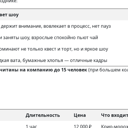
зднике:
ает шоу
держит внимание, вовлекает в процесс, нет пауз
и заняты шоу, взрослые спокойно пьют чай
оминают не только квест и торт, но и яркое шоу
дкая вата, бумажные хлопья — отличные кадры
ссчитаны на компанию до 15 человек
(при большем кол
Длительность
Цена
Что входи
1 час
12 000 ₽
Крио-морож