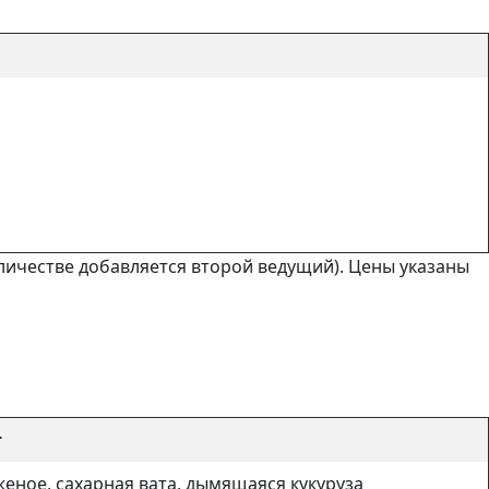
ичестве добавляется второй ведущий). Цены указаны
т
еное, сахарная вата, дымящаяся кукуруза