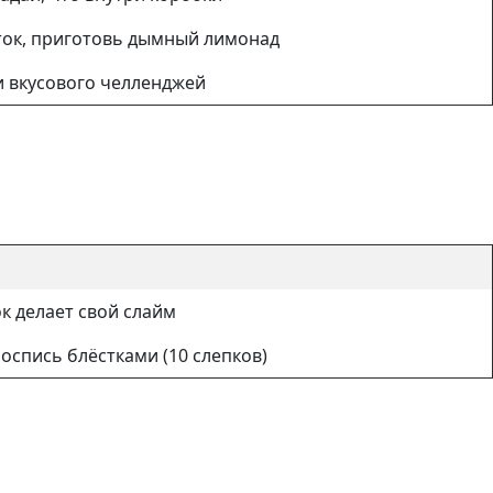
иток, приготовь дымный лимонад
и вкусового челленджей
к делает свой слайм
роспись блёстками (10 слепков)