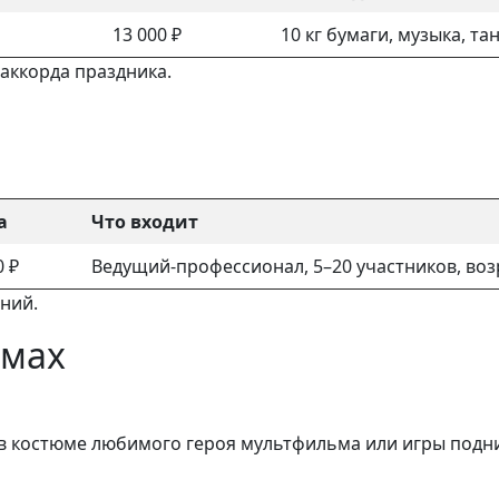
13 000 ₽
10 кг бумаги, музыка, т
 аккорда праздника.
а
Что входит
0 ₽
Ведущий-профессионал, 5–20 участников, возр
аний.
юмах
в костюме любимого героя мультфильма или игры подни