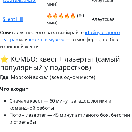
Обитель зла 2
Алеутская
мин)
🔥🔥🔥🔥🔥 (80
Silent Hill
Алеутская
мин)
Совет:
для первого раза выбирайте
«Тайну старого
театра»
или
«Ночь в музее»
— атмосферно, но без
излишней жести.
⭐ КОМБО: квест + лазертаг (самый
популярный у подростков)
Где:
Морской вокзал (всё в одном месте)
Что входит:
Сначала квест — 60 минут загадок, логики и
командной работы
Потом лазертаг — 45 минут активного боя, беготни
и стрельбы