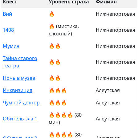
Квест
Уровень страха
Филиал
Вий
🔥
Нижнепортовая
🔥 (мистика,
1408
Нижнепортовая
сложный)
Мумия
🔥🔥
Нижнепортовая
Тайна старого
🔥🔥
Нижнепортовая
театра
Ночь в музее
🔥🔥
Нижнепортовая
Инквизиция
🔥🔥🔥
Алеутская
Чумной доктор
🔥🔥🔥
Алеутская
🔥🔥🔥🔥 (80
Обитель зла 1
Алеутская
мин)
🔥🔥🔥🔥 (80